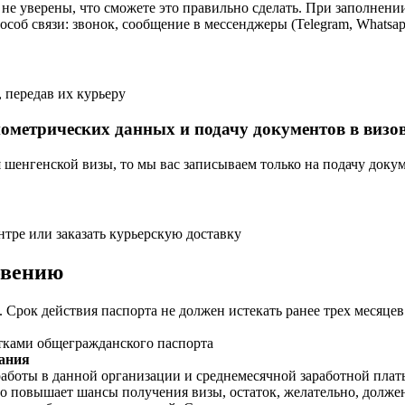
не уверены, что сможете это правильно сделать. При заполнени
об связи: звонок, сообщение в мессенджеры (Telegram, Whatsapp
 передав их курьеру
ометрических данных и подачу документов в визо
шенгенской визы, то мы вас записываем только на подачу докум
нтре или заказать курьерскую доставку
овению
 Срок действия паспорта не должен истекать ранее трех месяцев
тками общегражданского паспорта
вания
работы в данной организации и среднемесячной заработной плат
 повышает шансы получения визы, остаток, желательно, должен 