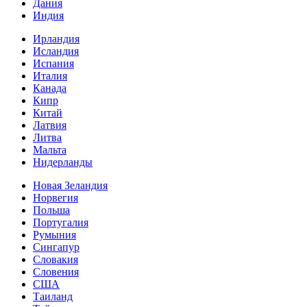
Дания
Индия
Ирландия
Исландия
Испания
Италия
Канада
Кипр
Китай
Латвия
Литва
Мальта
Нидерланды
Новая Зеландия
Норвегия
Польша
Португалия
Румыния
Сингапур
Словакия
Словения
США
Таиланд