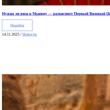
Нужна ли виза в Мьянму — разъясняет Первый Визовый Ц
Перейти
14.11.2025
/
Новости