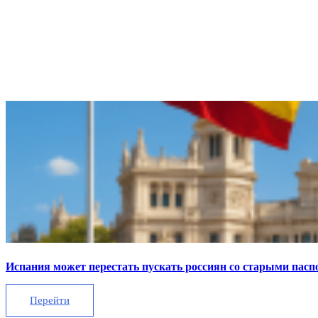
Испания может перестать пускать россиян со старыми пас
Перейти