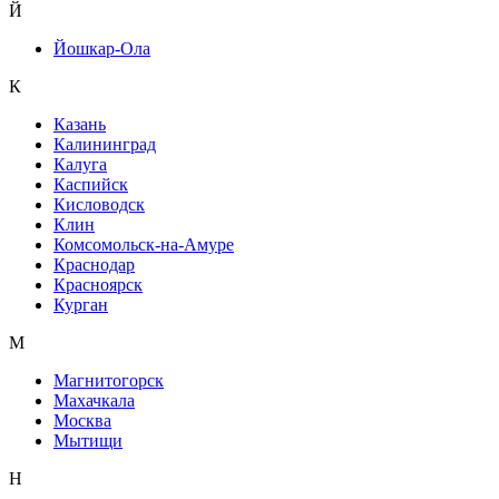
Й
Йошкар-Ола
К
Казань
Калининград
Калуга
Каспийск
Кисловодск
Клин
Комсомольск-на-Амуре
Краснодар
Красноярск
Курган
М
Магнитогорск
Махачкала
Москва
Мытищи
Н