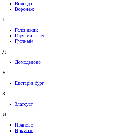
Вологда
Воронеж
Г
Геленджик
Горячий ключ
Грозный
Д
Домодедово
Е
Екатеринбург
З
Златоуст
И
Иваново
Иркутск