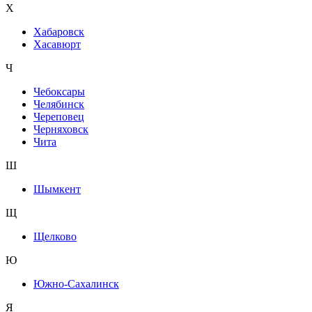
Х
Хабаровск
Хасавюрт
Ч
Чебоксары
Челябинск
Череповец
Черняховск
Чита
Ш
Шымкент
Щ
Щелково
Ю
Южно-Сахалинск
Я