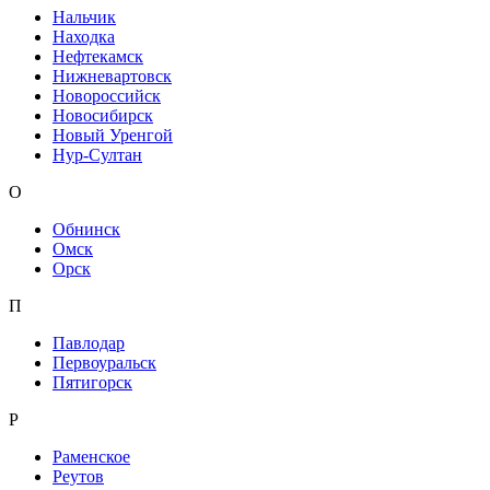
Нальчик
Находка
Нефтекамск
Нижневартовск
Новороссийск
Новосибирск
Новый Уренгой
Нур-Султан
О
Обнинск
Омск
Орск
П
Павлодар
Первоуральск
Пятигорск
Р
Раменское
Реутов